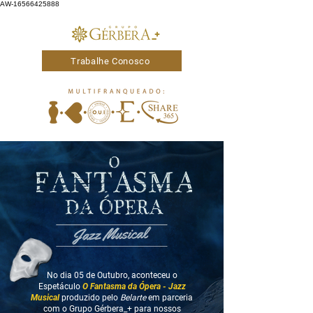
AW-16566425888
Trabalhe Conosco
No dia 05 de Outubro, aconteceu
o
Espetáculo
O Fantasma da Ópera - Jazz
Musical
produzido pelo
Belarte
em parceria
com o Grupo Gérbera_+ para
nossos